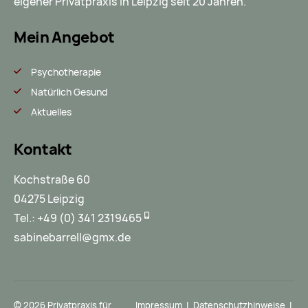
eigener Privatpraxis in Leipzig seit 20 Jahren.
Mein Angebot
Psychotherapie
Natürlich Gesund
Aktuelles
Kontakt
Kochstraße 60
04275 Leipzig
Tel.:
+49 (0) 341 2319465
sabinebarrell@gmx.de
© 2026 Privatpraxis für
Impressum
|
Datenschutzhinweise
|