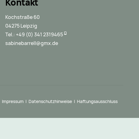
Kontakt
Kochstraße 60
04275 Leipzig
Tel.:
+49 (0) 341 2319465
sabinebarrell@gmx.de
Impressum
|
Datenschutzhinweise
|
Haftungsausschluss
|
zurück
nach
oben